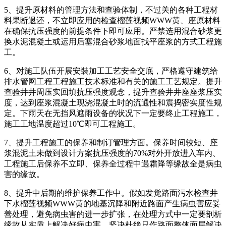
5、提升原材料的管理方法和查验体制，不过关的各种工程材
料果断退还，不立即应用的检查榴莲视频WWW黄、座原材料
在确保抗压强度的前提条件下即可应用。严禁选用混合砂浆更
换水泥混凝土或运用后塞混合砂浆地面找平座浆的方式工程施
工。
6、对施工队伍开展安裝加工工艺安全交底，严格遵守建筑给
排水管网工程工程施工技术标准和有关的施工工艺规定。提升
查验井井周压实回填抗压强度观念，提升查验井井座座浆压实
度，达到座浆混凝土现浇混凝土时的流通性和震捣密实度性规
定。下雨天在无挡风遮雨设备的状况下一定要终止工程施工，
施工工地温度超过10℃即可工程施工。
7、提升工程施工的保养和制订管理方面。保养时间较短、座
浆混泥土未做到设计方案抗压强度的70%对外开放进入车内、
工程施工后保养不立即、保养全过程中遇霜降等缘故全是病虫
害的缘故。
8、提升中后期的维护保养工作中。假如发觉路面污水检查井
下水榴莲视频WWW黄的地基沉降和附近路面产生病虫害应妥
善处理，避免病虫害的进一步扩张，在处理方式中一定要剖析
缘故从实质上解决好病虫害，坚决杜绝只作路面整体面层解决