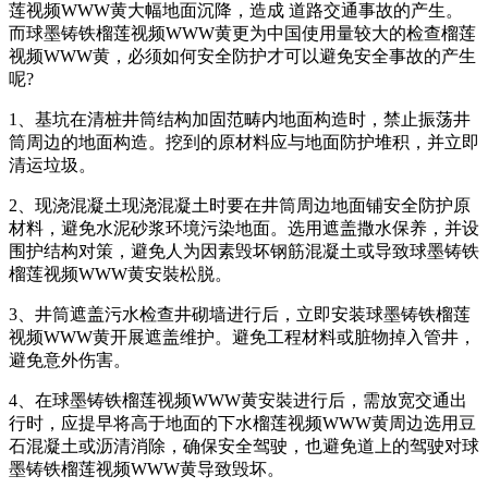
莲视频WWW黄大幅地面沉降，造成 道路交通事故的产生。
而球墨铸铁榴莲视频WWW黄更为中国使用量较大的检查榴莲
视频WWW黄，必须如何安全防护才可以避免安全事故的产生
呢?
1、基坑在清桩井筒结构加固范畴内地面构造时，禁止振荡井
筒周边的地面构造。挖到的原材料应与地面防护堆积，并立即
清运垃圾。
2、现浇混凝土现浇混凝土时要在井筒周边地面铺安全防护原
材料，避免水泥砂浆环境污染地面。选用遮盖撒水保养，并设
围护结构对策，避免人为因素毁坏钢筋混凝土或导致球墨铸铁
榴莲视频WWW黄安裝松脱。
3、井筒遮盖污水检查井砌墙进行后，立即安装球墨铸铁榴莲
视频WWW黄开展遮盖维护。避免工程材料或脏物掉入管井，
避免意外伤害。
4、在球墨铸铁榴莲视频WWW黄安裝进行后，需放宽交通出
行时，应提早将高于地面的下水榴莲视频WWW黄周边选用豆
石混凝土或沥清消除，确保安全驾驶，也避免道上的驾驶对球
墨铸铁榴莲视频WWW黄导致毁坏。